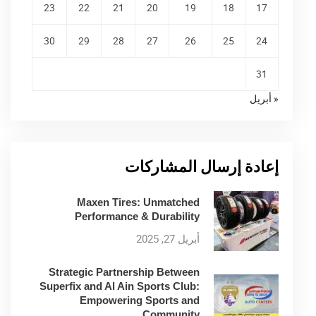
23
22
21
20
19
18
17
30
29
28
27
26
25
24
31
« أبريل
إعادة إرسال المشاركات
Maxen Tires: Unmatched
Performance & Durability
أبريل 27, 2025
Strategic Partnership Between
Superfix and Al Ain Sports Club:
Empowering Sports and
Community