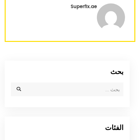
Superfix.ae
بحث
الفئات